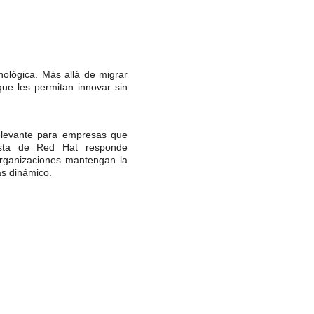
nológica. Más allá de migrar
que les permitan innovar sin
elevante para empresas que
uesta de Red Hat responde
organizaciones mantengan la
ás dinámico.
chos reservados.