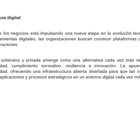
ura digital
 de los negocios está impulsando una nueva etapa en la evolución tec
amientas digitales, las organizaciones buscan construir plataformas 
eraciones.
e soberana y privada emerge como una alternativa cada vez más r
idad, cumplimiento normativo, resiliencia e innovación. La ap
dad, ofreciendo una infraestructura abierta diseñada para que las 
aplicaciones y procesos estratégicos en un entorno digital cada vez m
ECUADORDOMAIN S.A. Av. República del Salvador y Shyris. Edificio Murano Plaza, piso 2.
 
NIC.ec
 Derechos de propiedad intelectual pertenecen a ECUADORDOMAIN S.A. Todos los dere