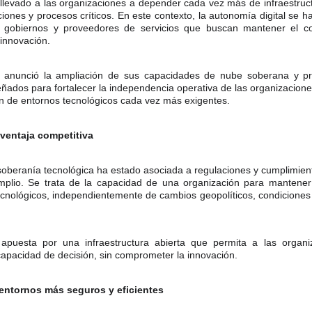
a llevado a las organizaciones a depender cada vez más de infraestruc
ciones y procesos críticos. En este contexto, la autonomía digital se h
 gobiernos y proveedores de servicios que buscan mantener el con
innovación.
t anunció la ampliación de sus capacidades de nube soberana y pr
eñados para fortalecer la independencia operativa de las organizacione
tión de entornos tecnológicos cada vez más exigentes.
 ventaja competitiva
soberanía tecnológica ha estado asociada a regulaciones y cumplimien
io. Se trata de la capacidad de una organización para mantener e
tecnológicos, independientemente de cambios geopolíticos, condicione
 apuesta por una infraestructura abierta que permita a las organ
y capacidad de decisión, sin comprometer la innovación.
entornos más seguros y eficientes