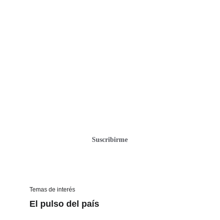
Suscríbete gratis
Recibe cada nueva edición de nuestra revista
digital con artículos, entrevistas y contenido
sobre actualidad, cultura, empresarial y más. No
te pierdas nuestras próximas publicaciones.
Suscribirme
Temas de interés
El pulso del país