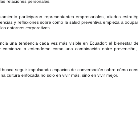
r las relaciones personales.
amiento participaron representantes empresariales, aliados estratég
encias y reflexiones sobre cómo la salud preventiva empieza a ocupar
los entornos corporativos.
ncia una tendencia cada vez más visible en Ecuador: el bienestar de
y comienza a entenderse como una combinación entre prevención, h
ital busca seguir impulsando espacios de conversación sobre cómo cons
na cultura enfocada no solo en vivir más, sino en vivir mejor.
ECUADORDOMAIN S.A. Av. República del Salvador y Shyris. Edificio Murano Plaza, piso 2.
 
NIC.ec
 Derechos de propiedad intelectual pertenecen a ECUADORDOMAIN S.A. Todos los dere
K INFORMATION CENTER EC LLC. 30 N GOULD ST STE N SHERIDAN, WY 82801. +1 727 3