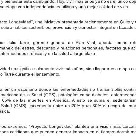
y bienestar está cambiando. Hoy, vivir más años ya no es el único obje
sa etapa con independencia, equilibrio y una mejor calidad de vida.
cto Longevidad”, una iniciativa presentada recientemente en Quito y 
 sobre hábitos sostenibles, prevención y bienestar integral en Ecuador.
por Julio Tarré, gerente general de Plan Vital, aborda temas rel
, manejo del estrés, descanso y relaciones personales, factores que 
enfermedades crónicas y en la salud a largo plazo.
dad no significa solamente vivir más años, sino llegar a esa etapa co
io Tarré durante el lanzamiento.
ncia en un escenario donde las enfermedades no transmisibles contin
mericana de la Salud (OPS), patologías como diabetes, enfermedade
l 65% de las muertes en América. A esto se suma el sedentaris
a Salud (OMS), incrementa entre un 20% y un 30% el riesgo de mor
ísica.
os extremos, “Proyecto Longevidad” plantea una visión más cercana 
nes cotidianas que pueden generar impacto en el tiempo: dormir mej