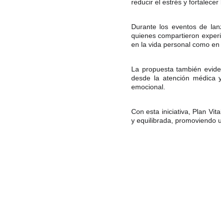
reducir el estrés y fortalece
Durante los eventos de lanz
quienes compartieron experi
en la vida personal como en 
La propuesta también evide
desde la atención médica 
emocional.
Con esta iniciativa, Plan V
y equilibrada, promoviendo u
Copyright © 2026
NETWOR