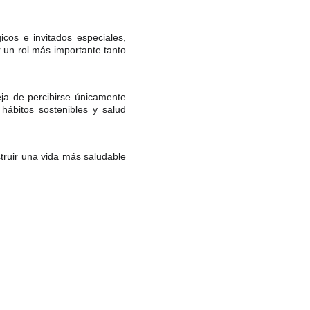
icos e invitados especiales,
 un rol más importante tanto
ja de percibirse únicamente
ábitos sostenibles y salud
truir una vida más saludable
chos reservados.
64 2529