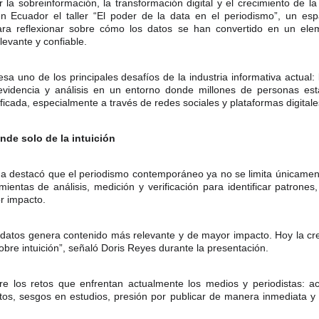
la sobreinformación, la transformación digital y el crecimiento de l
 Ecuador el taller “El poder de la data en el periodismo”, un espa
ra reflexionar sobre cómo los datos se han convertido en un elem
levante y confiable.
a uno de los principales desafíos de la industria informativa actual:
 evidencia y análisis en un entorno donde millones de personas es
ficada, especialmente a través de redes sociales y plataformas digitale
nde solo de la intuición
rma destacó que el periodismo contemporáneo ya no se limita únicamen
ientas de análisis, medición y verificación para identificar patrones
r impacto.
r datos genera contenido más relevante y de mayor impacto. Hoy la cre
bre intuición”, señaló Doris Reyes durante la presentación.
re los retos que enfrentan actualmente los medios y periodistas: ac
tos, sesgos en estudios, presión por publicar de manera inmediata y 