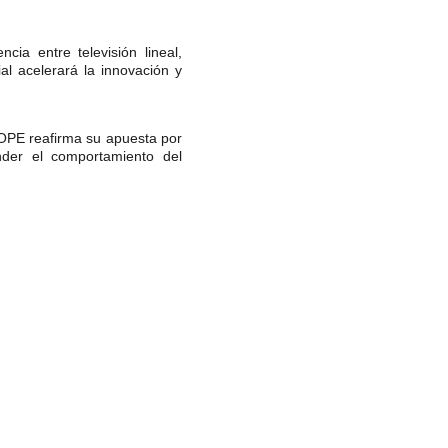
ia entre televisión lineal,
ial acelerará la innovación y
BOPE reafirma su apuesta por
nder el comportamiento del
chos reservados.
64 2529