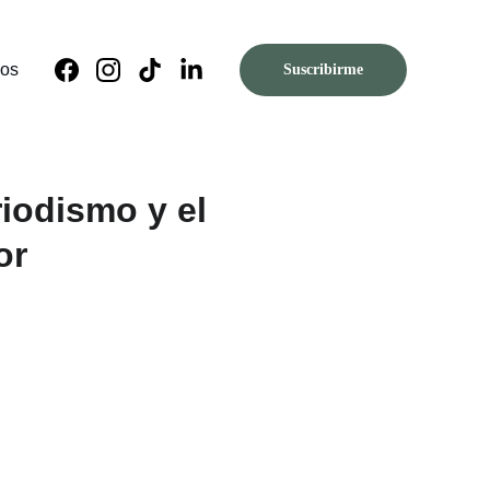
nos
Suscribirme
riodismo y el
or