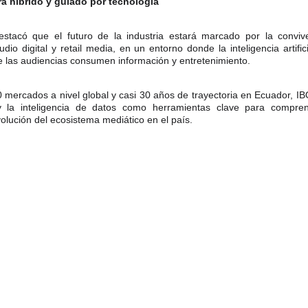
rá híbrido y guiado por tecnología
stacó que el futuro de la industria estará marcado por la convivenc
io digital y retail media, en un entorno donde la inteligencia artific
e las audiencias consumen información y entretenimiento.
mercados a nivel global y casi 30 años de trayectoria en Ecuador, I
 y la inteligencia de datos como herramientas clave para compre
volución del ecosistema mediático en el país.
ECUADORDOMAIN S.A. Av. República del Salvador y Shyris. Edificio Murano Plaza, piso 2.
 
NIC.ec
 Derechos de propiedad intelectual pertenecen a ECUADORDOMAIN S.A. Todos los dere
K INFORMATION CENTER EC LLC. 30 N GOULD ST STE N SHERIDAN, WY 82801. +1 727 3