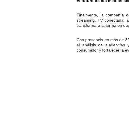
El futuro de los medios se
Finalmente, la compañía de
streaming, TV conectada, aud
transformará la forma en qu
Con presencia en más de 80 
el análisis de audiencias
consumidor y fortalecer la e
Copyright © 2026
NETWOR