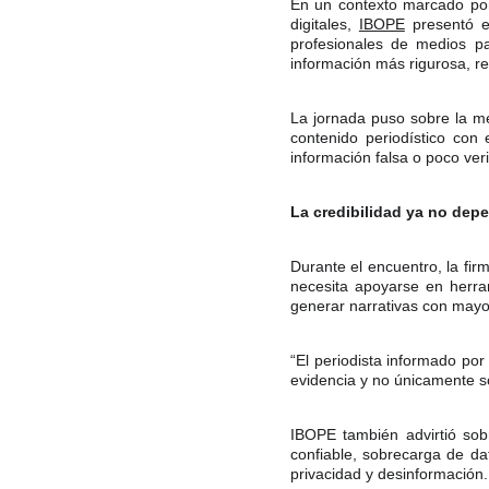
En un contexto marcado por 
digitales,
IBOPE
presentó en
profesionales de medios pa
información más rigurosa, re
La jornada puso sobre la mes
contenido periodístico con
información falsa o poco veri
La credibilidad ya no depe
Durante el encuentro, la fi
necesita apoyarse en herram
generar narrativas con mayo
“El periodista informado po
evidencia y no únicamente so
IBOPE también advirtió sob
confiable, sobrecarga de da
privacidad y desinformación.