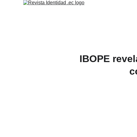
IBOPE revela
c