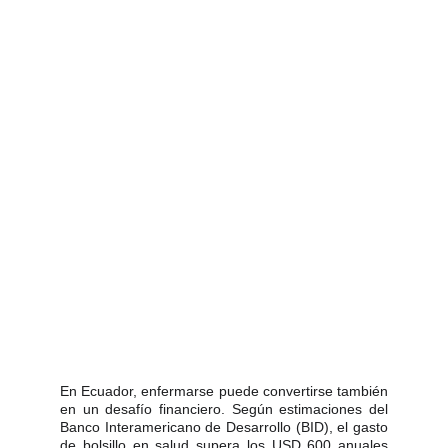
En Ecuador, enfermarse puede convertirse también
en un desafío financiero. Según estimaciones del
Banco Interamericano de Desarrollo (BID), el gasto
de bolsillo en salud supera los USD 600 anuales