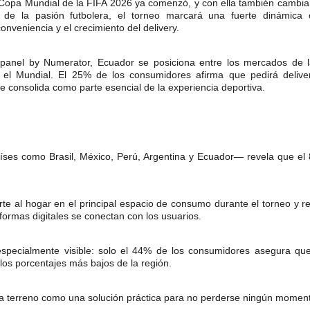
 Copa Mundial de la FIFA 2026 ya comenzó, y con ella también cambi
á de la pasión futbolera, el torneo marcará una fuerte dinámica 
onveniencia y el crecimiento del delivery.
panel by Numerator, Ecuador se posiciona entre los mercados de 
 el Mundial. El 25% de los consumidores afirma que pedirá deliver
e consolida como parte esencial de la experiencia deportiva.
aíses como Brasil, México, Perú, Argentina y Ecuador— revela que el
te al hogar en el principal espacio de consumo durante el torneo y r
formas digitales se conectan con los usuarios.
specialmente visible: solo el 44% de los consumidores asegura qu
 los porcentajes más bajos de la región.
ana terreno como una solución práctica para no perderse ningún moment