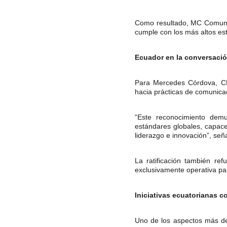
Como resultado, MC Comunic
cumple con los más altos est
Ecuador en la conversació
Para Mercedes Córdova, CE
hacia prácticas de comunicac
“Este reconocimiento dem
estándares globales, capace
liderazgo e innovación”, señ
La ratificación también re
exclusivamente operativa par
Iniciativas ecuatorianas c
Uno de los aspectos más des