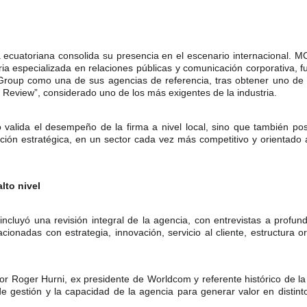
 ecuatoriana consolida su presencia en el escenario internacional. 
a especializada en relaciones públicas y comunicación corporativa, fue
Group como una de sus agencias de referencia, tras obtener uno de l
 Review”, considerado uno de los más exigentes de la industria.
 valida el desempeño de la firma a nivel local, sino que también po
ión estratégica, en un sector cada vez más competitivo y orientado 
lto nivel
ncluyó una revisión integral de la agencia, con entrevistas a profund
acionadas con estrategia, innovación, servicio al cliente, estructura o
or Roger Hurni, ex presidente de Worldcom y referente histórico de l
de gestión y la capacidad de la agencia para generar valor en distint