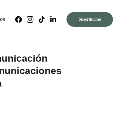
nos
Suscribirme
municación
municaciones
a